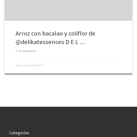
Arroz con bacalao y coliflor de
@delikatessences D E L …
1 Comentario
Publicada
31/10/2015
Categorías