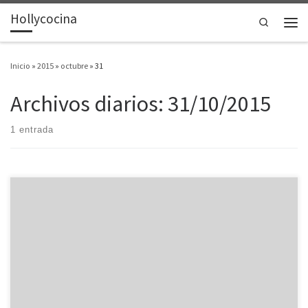
Hollycocina
Saltar al contenido
Search
Men
Inicio
»
2015
»
octubre
»
31
Archivos diarios:
31/10/2015
1 entrada