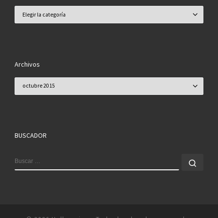
Categorías
Archivos
Archivos
BUSCADOR
BUSCAR
Busc