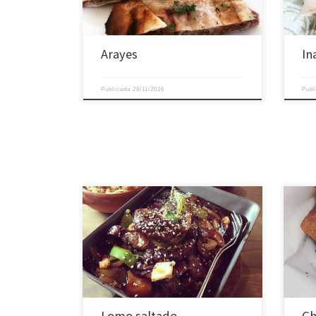
Arayes
In
Publicada
28/11/2016
Pub
Lomo saltado
Ch