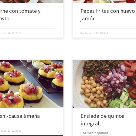
rne con tomate y
Papas fritas con huevo
osto
jamón
licada
18/12/2016
Publicada
17/12/2016
shi-causa limeña
Enslada de quinoa
integral
licada
13/12/2016
brillantequinoa