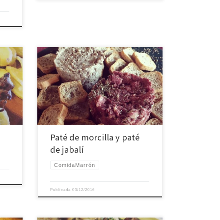
Paté de morcilla y paté
de jabalí
ComidaMarrón
Publicada
03/12/2016