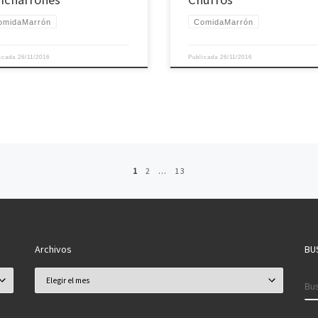
omidaMarrón
ComidaMarrón
licada
26/11/2016
Publicada
26/11/2016
1
2
…
13
Archivos
BU
Archivos
B