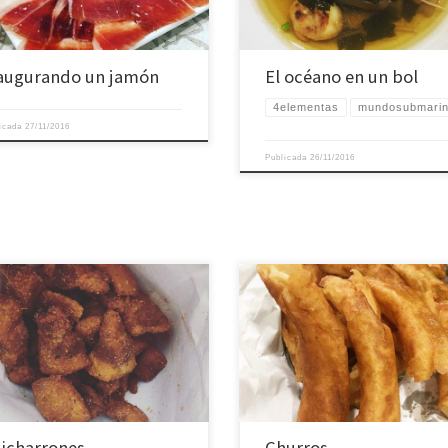
augurando un jamón
El océano en un bol
4elementas
mundosubmari
licada
27/11/2016
Publicada
26/11/2016
icharrones
Churros