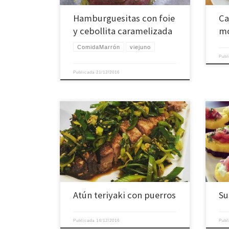
Hamburguesitas con foie
Ca
y cebollita caramelizada
m
ComidaMarrón
viejuno
Pub
Publicada
21/12/2016
Atún teriyaki con puerros
Su
Publicada
14/12/2016
Pub