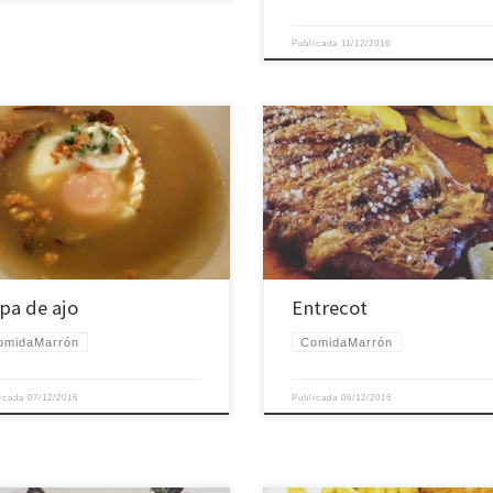
Publicada
11/12/2016
pa de ajo
Entrecot
omidaMarrón
ComidaMarrón
licada
07/12/2016
Publicada
06/12/2016