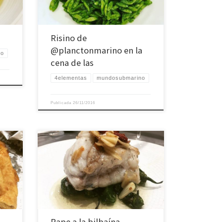
Risino de
@planctonmarino en la
no
cena de las
4elementas
mundosubmarino
Publicada
26/11/2016
Rape a la bilbaína