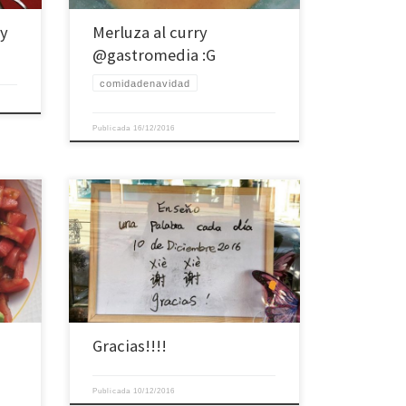
 y
Merluza al curry
@gastromedia :G
comidadenavidad
Publicada
16/12/2016
Gracias!!!!
Publicada
10/12/2016