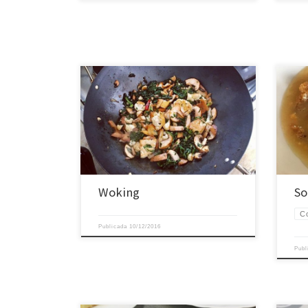
Woking
So
C
Publicada
10/12/2016
Pub