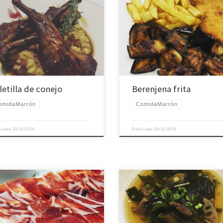
letilla de conejo
Berenjena frita
omidaMarrón
ComidaMarrón
licada
30/11/2016
Publicada
30/11/2016