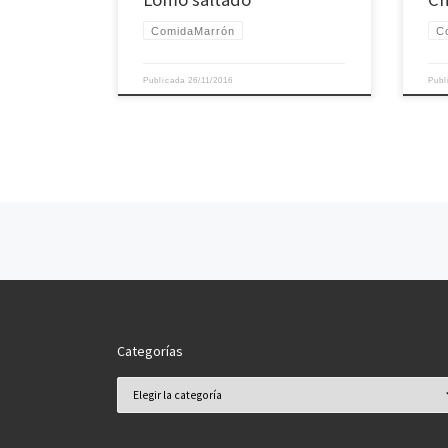
ComidaMarrón
C
Publicada
26/11/2016
Pub
Navegación de entradas
Categorías
Categorías