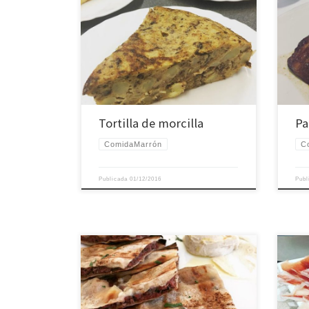
Tortilla de morcilla
Pa
ComidaMarrón
C
Publicada
01/12/2016
Pub