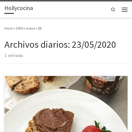
Hollycocina
Saltar al contenido
Search
Men
Inicio
»
2020
»
mayo
»
23
Archivos diarios:
23/05/2020
1 entrada