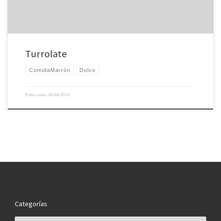
Turrolate
ComidaMarrón
Dulce
Publicada
28/04/2014
Categorías
Categorías