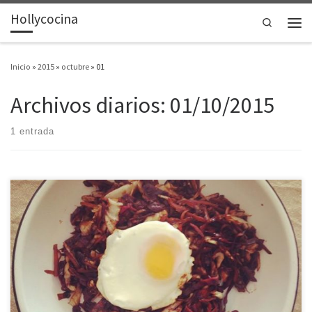
Hollycocina
Saltar al contenido
Search
Men
Inicio
»
2015
»
octubre
»
01
Archivos diarios:
01/10/2015
1 entrada