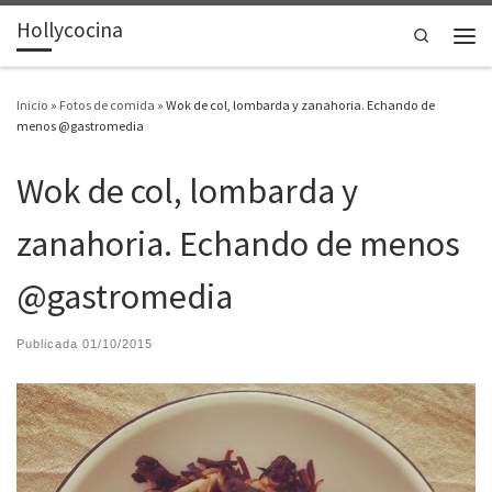
Hollycocina
Saltar al contenido
Search
Men
Inicio
»
Fotos de comida
»
Wok de col, lombarda y zanahoria. Echando de
menos @gastromedia
Wok de col, lombarda y
zanahoria. Echando de menos
@gastromedia
Publicada
01/10/2015