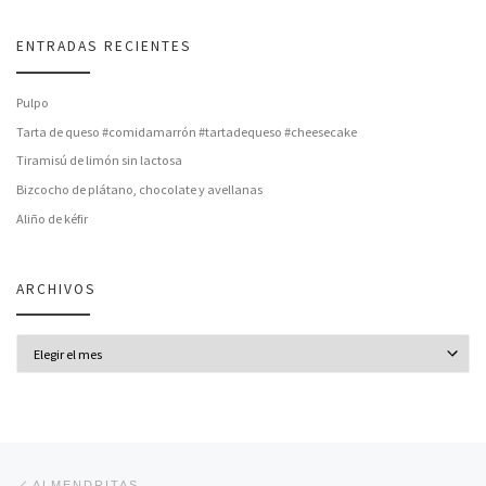
ENTRADAS RECIENTES
Pulpo
Tarta de queso #comidamarrón #tartadequeso #cheesecake
Tiramisú de limón sin lactosa
Bizcocho de plátano, chocolate y avellanas
Aliño de kéfir
ARCHIVOS
Archivos
Navegación de entradas
Entrada anterior
ALMENDRITAS