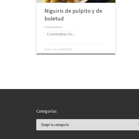
Niguiris de pulpito y de
boletud
1 Comentario
ComidaMarrón
Publicada
04/03/2016
Categorías
Categorías