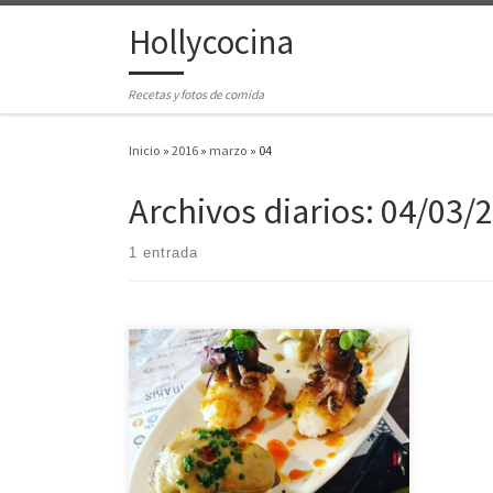
Hollycocina
Saltar al contenido
Recetas y fotos de comida
Inicio
»
2016
»
marzo
»
04
Archivos diarios:
04/03/
1 entrada