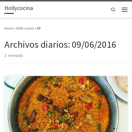
Hollycocina
Saltar al contenido
Search
Men
Inicio
»
2016
»
junio
»
09
Archivos diarios:
09/06/2016
1 entrada