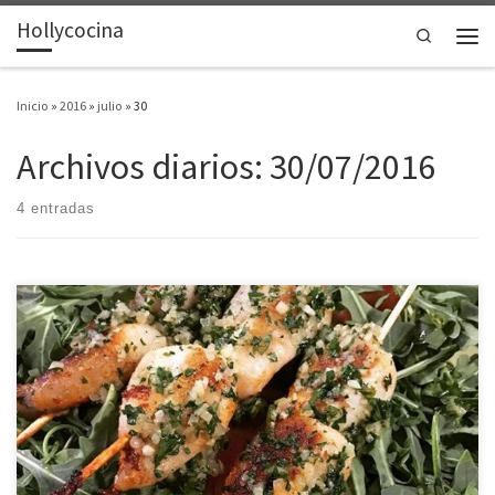
Hollycocina
Saltar al contenido
Search
Men
Inicio
»
2016
»
julio
»
30
Archivos diarios:
30/07/2016
4 entradas