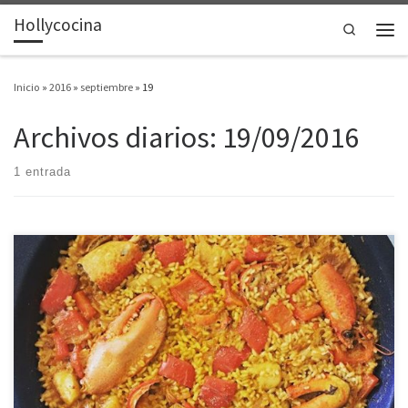
Hollycocina
Saltar al contenido
Search
Men
Inicio
»
2016
»
septiembre
»
19
Archivos diarios:
19/09/2016
1 entrada