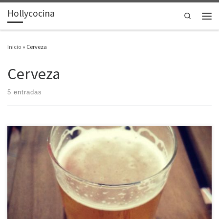
Hollycocina
Saltar al contenido
Search
Men
Inicio
»
Cerveza
Cerveza
5 entradas
Verano. Cervecitas.