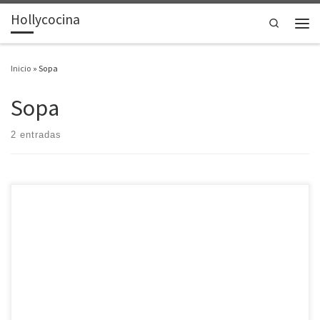
Hollycocina
Saltar al contenido
Search
Men
Inicio
»
Sopa
Sopa
2 entradas