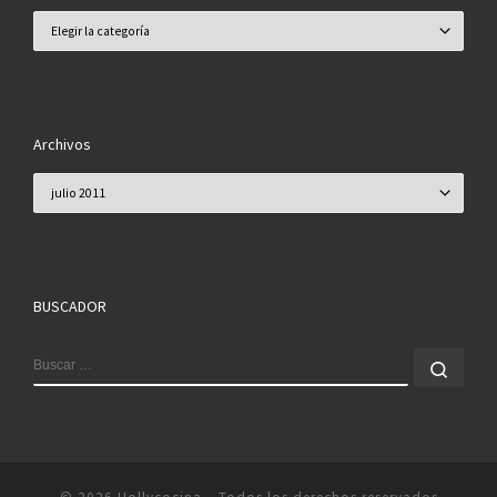
Categorías
Archivos
Archivos
BUSCADOR
BUSCAR
Busc