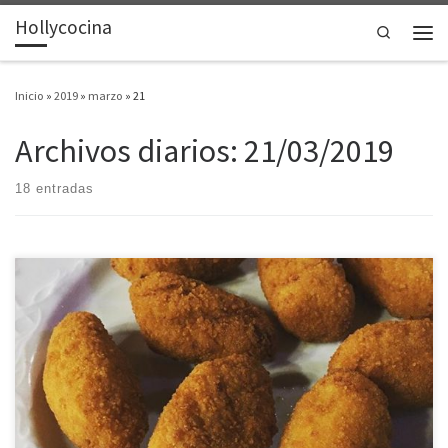
Hollycocina
Saltar al contenido
Search
Men
Inicio
»
2019
»
marzo
»
21
Archivos diarios:
21/03/2019
18 entradas