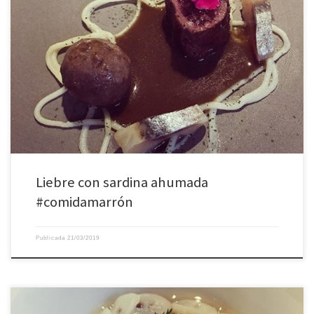
Un menú muy marrón y muy muy rico el de @danigarcia7
Liebre con sardina ahumada
#comidamarrón
Publicada
21/03/2019