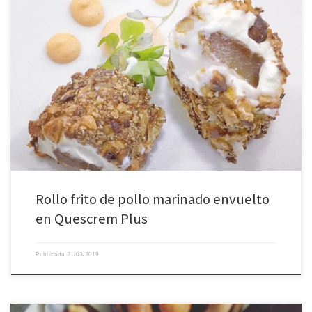
Rollo frito de pollo marinado envuelto en Quescrem Plus, rebozado con
quicos y frutos secos, acompañado de mayonesa de kimchi. Una de las
recetas que Héctor del @restauranteespana de Lugo explica a los alumnos
de las escuelas de hostelería que @quescrem invita a participar en la 4ª
edición del Concurso […]
Rollo frito de pollo marinado envuelto
en Quescrem Plus
Publicada
21/03/2019