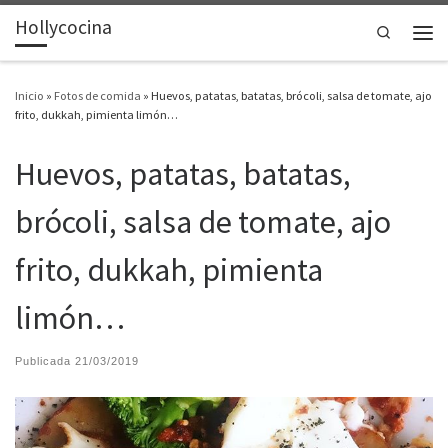
Hollycocina
Saltar al contenido
Search
Men
Inicio
»
Fotos de comida
»
Huevos, patatas, batatas, brócoli, salsa de tomate, ajo
frito, dukkah, pimienta limón…
Huevos, patatas, batatas,
brócoli, salsa de tomate, ajo
frito, dukkah, pimienta
limón…
Publicada
21/03/2019