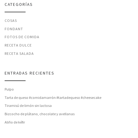
CATEGORÍAS
COSAS
FONDANT
FOTOS DE COMIDA
RECETA DULCE
RECETA SALADA
ENTRADAS RECIENTES
Pulpo
Tarta de queso #comidamarrón #tartadequeso #cheesecake
Tiramisú de limón sin lactosa
Bizcocho de plátano, chocolate y avellanas
Aliño de kéfir