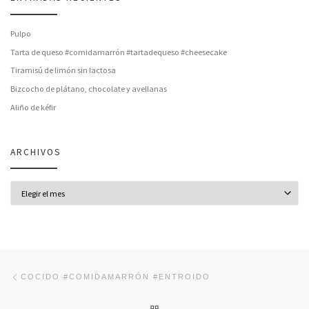
Pulpo
Tarta de queso #comidamarrón #tartadequeso #cheesecake
Tiramisú de limón sin lactosa
Bizcocho de plátano, chocolate y avellanas
Aliño de kéfir
ARCHIVOS
Archivos
Navegación de entradas
Entrada anterior
COCIDO #COMIDAMARRÓN #ENTROIDO
VOLVER A LA LISTA DE ENT