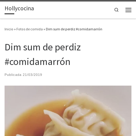
Hollycocina
Saltar al contenido
Search
Men
Inicio
»
Fotos de comida
»
Dim sum de perdiz #comidamarrón
Dim sum de perdiz
#comidamarrón
Publicada
21/03/2019