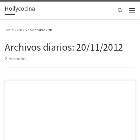
Hollycocina
Saltar al contenido
Search
Men
Inicio
»
2012
»
noviembre
»
20
Archivos diarios:
20/11/2012
2 entradas