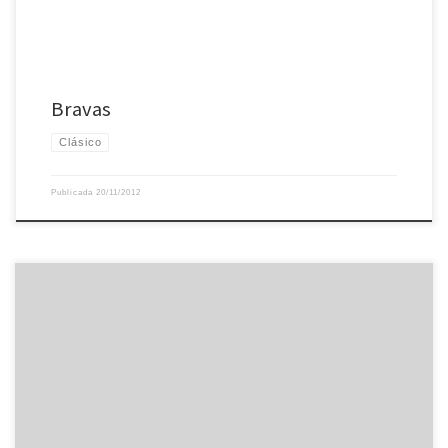
Bravas
Clásico
Publicada
20/11/2012
Hace algo más de año y medio estuve en un curso de pan en Madrid con
Javier Marca, y este fin de semana he asistido a los cursos de Ibán Yarza en
Panic (que es el sitio en Madrid donde ahora Javier vende pan y enseña a
hacerlo). Estoy aprendiendo a hacer […]