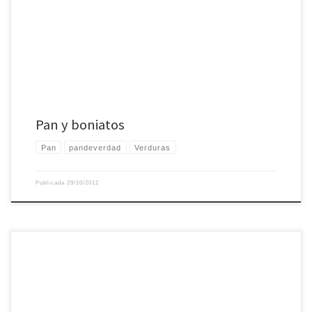
Eso sí, fría es un rato y no me queda más remedio que encender el horno para
calentar la cocina un poco. Pobre de mí.
Pan y boniatos
Pan
pandeverdad
Verduras
Publicada
29/10/2012