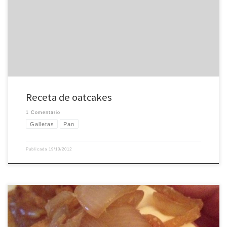
un tesoro olvidado, unas galletas de avena que llevan allí tres semanas
largas. 250g copos de avena, 250g copos de avena molidos en el molinillo de
café, 500g agua hirviendo [100%], 50g mantequilla [10%], 5g sal [1%], 10g
sésamo [2%] […]
Receta de oatcakes
1 Comentario
Galletas
Pan
Publicada
19/10/2012