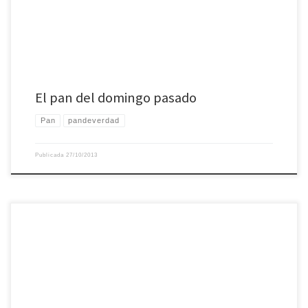
El pan del domingo pasado
Pan
pandeverdad
Publicada
27/10/2013
Inspirada por estas migas de pan negro y otras que he comido alguna vez,
migas de knäckebröd que se había puesto flojo con ajo, mucha cebolla,
calabacín, sal y pimienta. Para chuparse los dedos (o lamer el plato).