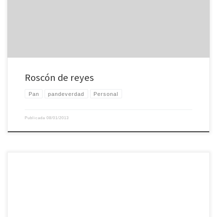
receta de robinfood, me ha quedado mucho mejor […]
Roscón de reyes
Pan
pandeverdad
Personal
Publicada
08/01/2013