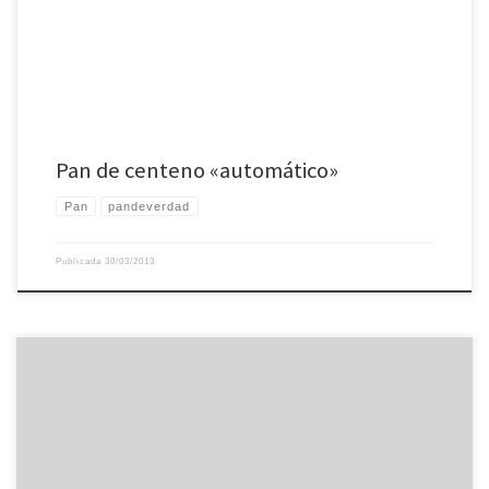
este pan que a mí se me olvida que es pan, sale solo.
Pan de centeno «automático»
Pan
pandeverdad
Publicada
30/03/2013
Este año he vuelto a hacer roscón, lo había hecho hace un par de años con
la receta de webosfritos y me había quedado muy rico pero demasiado
denso (culpa mía, no seguí del todo bien la receta). El de este año, con la