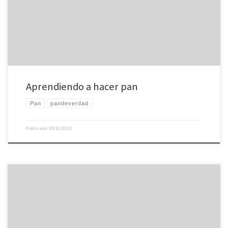
Panic (que es el sitio en Madrid donde ahora Javier vende pan y enseña a
hacerlo). Estoy aprendiendo a hacer […]
Aprendiendo a hacer pan
Pan
pandeverdad
Publicada
20/11/2012