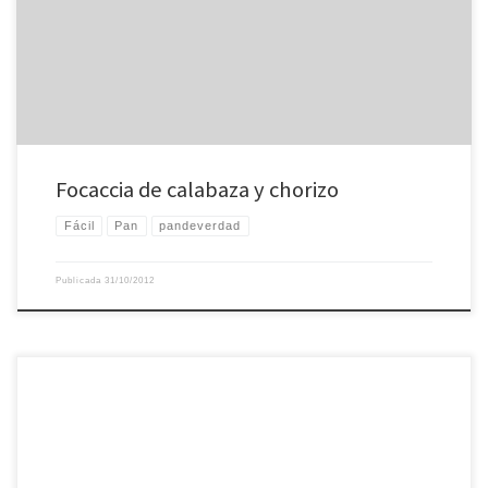
Para la fiesta de Halloween del grupo de inglés The roundtable de Cáceres.
Focaccia de calabaza y chorizo
Fácil
Pan
pandeverdad
Publicada
31/10/2012
Me encanta la casa donde vivo, es muy especial y estoy muy a gusto en ella.