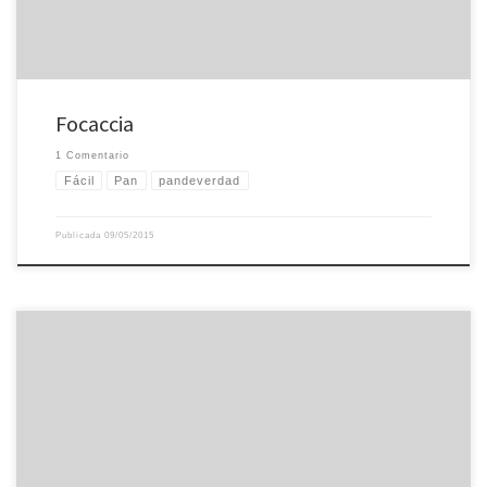
Focaccia
1 Comentario
Fácil
Pan
pandeverdad
Publicada
09/05/2015
Receta de pizza casera 500 g de harina, 300 g de agua, 25 g de aceite de oliva
virgen extra, 5 g de levadura fresca, 10 g de sal. Mezclo todos los ingredientes,
amaso 5 minutos, dejo reposar una hora en un bol untado de aceite y
cubierto con film transparente. Meto […]