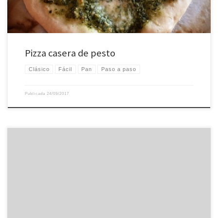
Pizza casera de pesto
Clásico
Fácil
Pan
Paso a paso
Publicada
24/09/2017
Receta de focaccia Masa de focaccia: Ingredientes de la masa de focaccia:
500 g de harina, 350 g de agua, 10 g de sal, 2 g de levadura. Elaboración de la
focaccia: mezclar todos los ingredientes, plegar la masa cada 15 min,
guardar en la nevera 15 horas en un […]