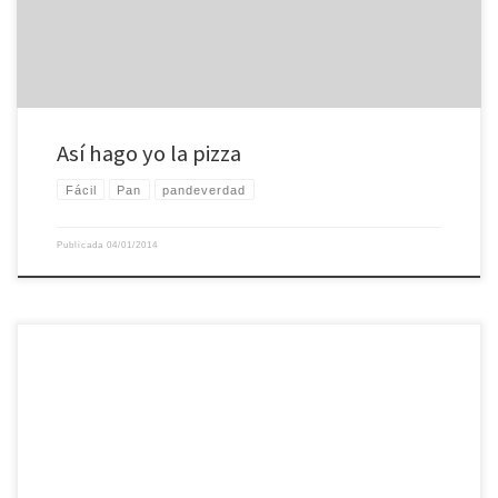
Así hago yo la pizza
Fácil
Pan
pandeverdad
Publicada
04/01/2014
Hacía mucho tiempo que no hacía pan. Entre los rigores del verano y las
pocas ganas, habían pasado varios (muchos) meses desde la última vez. Hice
este pan el domingo pasado, con una esponja que preparé el viernes y un
poco de levadura, en cazuela y siguiendo la receta de […]