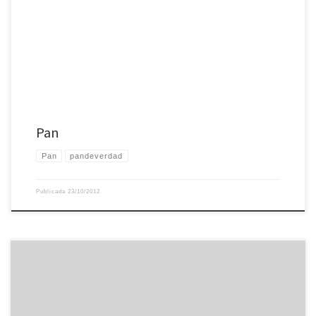
Y al congelador.
Pan
Pan
pandeverdad
Publicada
23/10/2012
Ayer abrí la lata de las galletas pensando que no había nada y me encontré