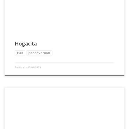
Hogacita
Pan
pandeverdad
Publicada
13/04/2013
Siguiendo esta receta fácil de pan 100% centeno de Robinfood, con miel de
caña, un poquito de malta, y cilantro molido a tutiplén. Es tan fácil hacer