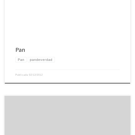
Pan
Pan
pandeverdad
Publicada
02/12/2012
Hace algo más de año y medio estuve en un curso de pan en Madrid con
Javier Marca, y este fin de semana he asistido a los cursos de Ibán Yarza en