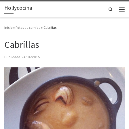
Hollycocina
Saltar al contenido
Search
Men
Inicio
»
Fotos de comida
»
Cabrillas
Cabrillas
Publicada
24/04/2015