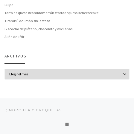
Pulpo
Tarta de queso #comidamarrón #tartadequeso #cheesecake
Tiramisú de limón sin lactosa
Bizcocho de plátano, chocolate y avellanas
Aliño de kéfir
ARCHIVOS
Archivos
Navegación de entradas
Entrada anterior
MORCILLA Y CROQUETAS
VOLVER A LA LISTA DE ENT
En