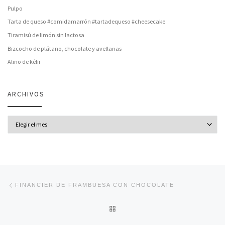
Pulpo
Tarta de queso #comidamarrón #tartadequeso #cheesecake
Tiramisú de limón sin lactosa
Bizcocho de plátano, chocolate y avellanas
Aliño de kéfir
ARCHIVOS
Archivos
Navegación de entradas
Entrada anterior
FINANCIER DE FRAMBUESA CON CHOCOLATE
VOLVER A LA LISTA DE ENT
En