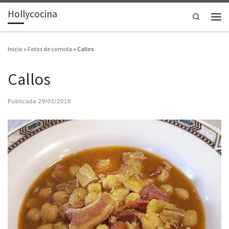
Hollycocina
Saltar al contenido
Search
Men
Inicio
»
Fotos de comida
»
Callos
Callos
Publicada
29/01/2018