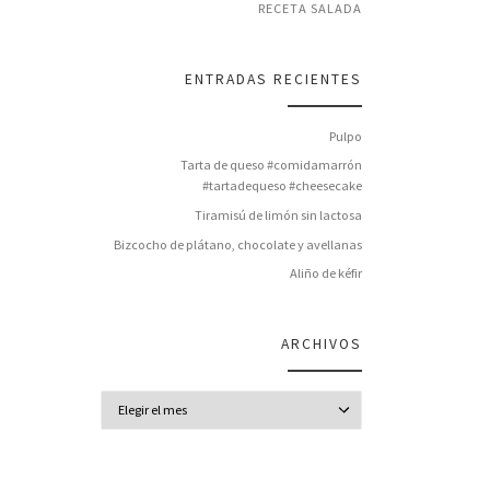
RECETA SALADA
ENTRADAS RECIENTES
Pulpo
Tarta de queso #comidamarrón
#tartadequeso #cheesecake
Tiramisú de limón sin lactosa
Bizcocho de plátano, chocolate y avellanas
Aliño de kéfir
ARCHIVOS
Archivos