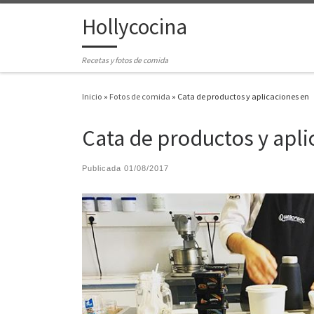
Hollycocina
Saltar al contenido
Recetas y fotos de comida
Inicio
»
Fotos de comida
»
Cata de productos y aplicaciones en
Cata de productos y apli
Publicada
01/08/2017