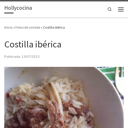
Hollycocina
Saltar al contenido
Search
Men
Inicio
»
Fotos de comida
»
Costilla ibérica
Costilla ibérica
Publicada
13/07/2013