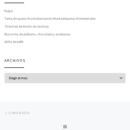
Pulpo
Tarta de queso #comidamarrón #tartadequeso #cheesecake
Tiramisú de limón sin lactosa
Bizcocho de plátano, chocolate y avellanas
Aliño de kéfir
ARCHIVOS
Archivos
Navegación de entradas
Entrada anterior
LIMONADA
VOLVER A LA LISTA DE ENT