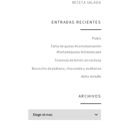
RECETA SALADA
ENTRADAS RECIENTES
Pulpo
Tarta de queso #comidamarrón
#tartadequeso #cheesecake
Tiramisú de limón sin lactosa
Bizcocho de plátano, chocolate y avellanas
Aliño de kéfir
ARCHIVOS
Archivos