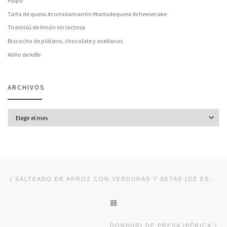
Pulpo
Tarta de queso #comidamarrón #tartadequeso #cheesecake
Tiramisú de limón sin lactosa
Bizcocho de plátano, chocolate y avellanas
Aliño de kéfir
ARCHIVOS
Archivos
Navegación de entradas
Entrada anterior
SALTEADO DE ARROZ CON VERDURAS Y SETAS (DE ESTE MEDIODÍA)
VOLVER A LA LISTA DE ENT
En
DONBURI DE PRESA IBÉRICA