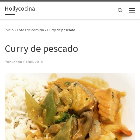
Hollycocina
Saltar al contenido
Search
Men
Inicio
»
Fotos de comida
»
Curry de pescado
Curry de pescado
Publicada
04/05/2016