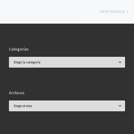
En
VENTRESCA
Categorías
Categorías
Archivos
Archivos