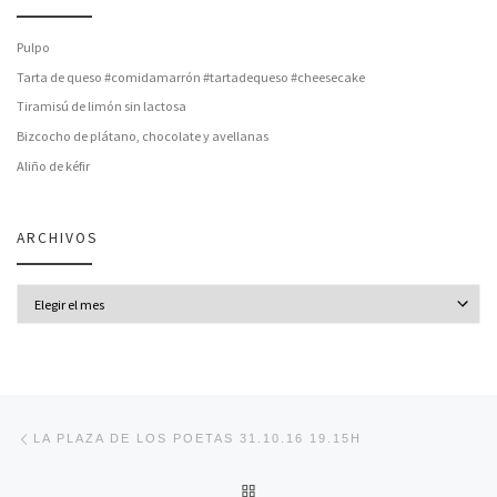
Pulpo
Tarta de queso #comidamarrón #tartadequeso #cheesecake
Tiramisú de limón sin lactosa
Bizcocho de plátano, chocolate y avellanas
Aliño de kéfir
ARCHIVOS
Archivos
Navegación de entradas
Entrada anterior
LA PLAZA DE LOS POETAS 31.10.16 19.15H
VOLVER A LA LISTA DE ENT