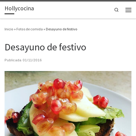
Hollycocina
Saltar al contenido
Search
Men
Inicio
»
Fotos de comida
»
Desayuno de festivo
Desayuno de festivo
Publicada
01/11/2016