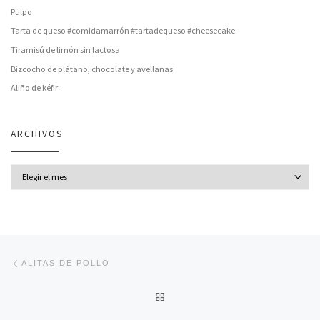
Pulpo
Tarta de queso #comidamarrón #tartadequeso #cheesecake
Tiramisú de limón sin lactosa
Bizcocho de plátano, chocolate y avellanas
Aliño de kéfir
ARCHIVOS
Archivos
Navegación de entradas
Entrada anterior
ALITAS DE POLLO
VOLVER A LA LISTA DE ENT
En