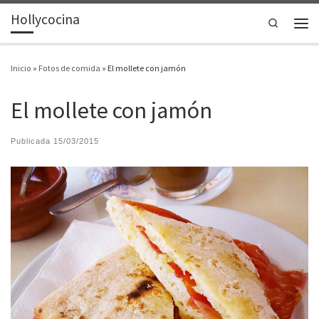
Hollycocina
Saltar al contenido
Search
Men
Inicio
»
Fotos de comida
»
El mollete con jamón
El mollete con jamón
Publicada
15/03/2015