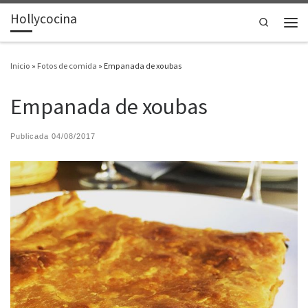
Hollycocina
Saltar al contenido
Search
Men
Inicio
»
Fotos de comida
»
Empanada de xoubas
Empanada de xoubas
Publicada
04/08/2017