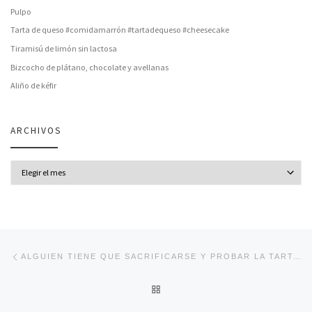
Pulpo
Tarta de queso #comidamarrón #tartadequeso #cheesecake
Tiramisú de limón sin lactosa
Bizcocho de plátano, chocolate y avellanas
Aliño de kéfir
ARCHIVOS
Archivos
Navegación de entradas
Entrada anterior
ALGUIEN TIENE QUE SACRIFICARSE Y PROBAR LA TARTA DE QUESO…
VOLVER A LA LISTA DE ENT
En