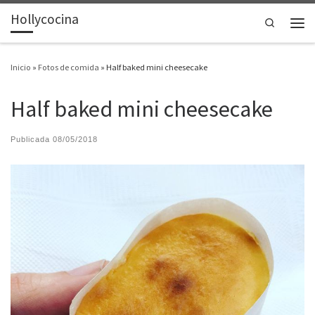
Hollycocina
Saltar al contenido
Search
Men
Inicio
»
Fotos de comida
»
Half baked mini cheesecake
Half baked mini cheesecake
Publicada
08/05/2018