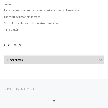
Pulpo
Tarta de queso #comidamarrón #tartadequeso #cheesecake
Tiramisú de limón sin lactosa
Bizcocho de plátano, chocolate y avellanas
Aliño de kéfir
ARCHIVOS
Archivos
Navegación de entradas
Entrada anterior
PEPINO DE MAR
VOLVER A LA LISTA DE ENT
En