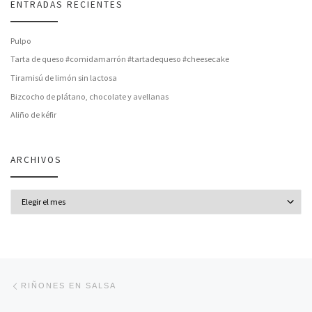
ENTRADAS RECIENTES
Pulpo
Tarta de queso #comidamarrón #tartadequeso #cheesecake
Tiramisú de limón sin lactosa
Bizcocho de plátano, chocolate y avellanas
Aliño de kéfir
ARCHIVOS
Archivos
Navegación de entradas
Entrada anterior
RIÑONES EN SALSA