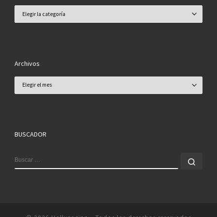
Categorías
Archivos
Archivos
BUSCADOR
BUSCAR
Busc