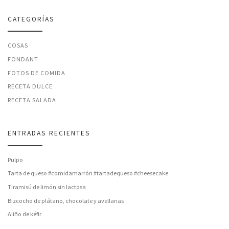
CATEGORÍAS
COSAS
FONDANT
FOTOS DE COMIDA
RECETA DULCE
RECETA SALADA
ENTRADAS RECIENTES
Pulpo
Tarta de queso #comidamarrón #tartadequeso #cheesecake
Tiramisú de limón sin lactosa
Bizcocho de plátano, chocolate y avellanas
Aliño de kéfir