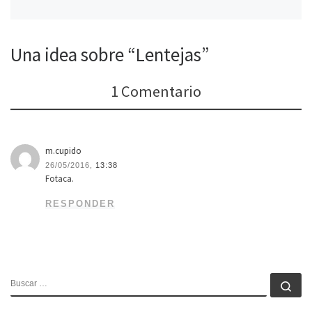
Una idea sobre “Lentejas”
1 Comentario
m.cupido
26/05/2016,
13:38
Fotaca.
RESPONDER
BUSCAR
Bu