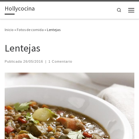
Hollycocina
Saltar al contenido
Search
Men
Inicio
»
Fotos de comida
»
Lentejas
Lentejas
Publicada
26/05/2016
|
1 Comentario