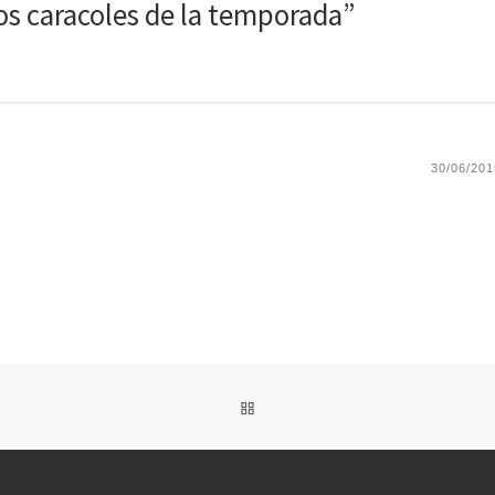
os caracoles de la temporada”
30/06/201
VOLVER A LA LISTA DE ENT