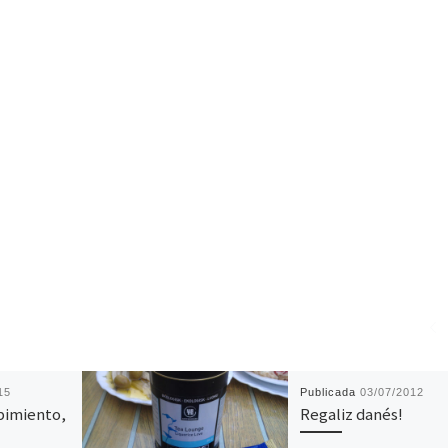
15
Publicada
03/07/2012
 pimiento,
Regaliz danés!