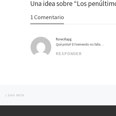
Una idea sobre “Los penúltim
1 Comentario
florecillapg
Qué pinta!! El tremendo no falla…
RESPONDER
Navegación de entradas
Entrada anterior
SAN WOK