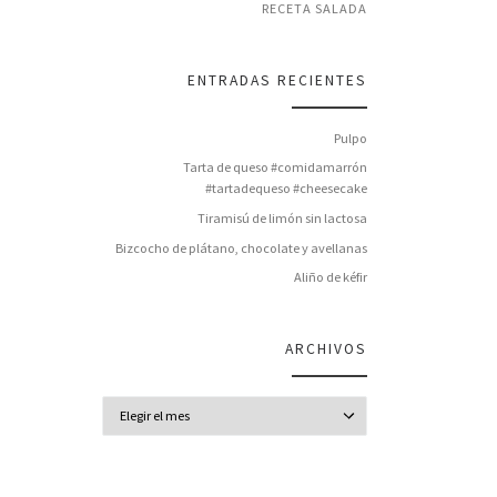
RECETA SALADA
ENTRADAS RECIENTES
Pulpo
Tarta de queso #comidamarrón
#tartadequeso #cheesecake
Tiramisú de limón sin lactosa
Bizcocho de plátano, chocolate y avellanas
Aliño de kéfir
ARCHIVOS
Archivos