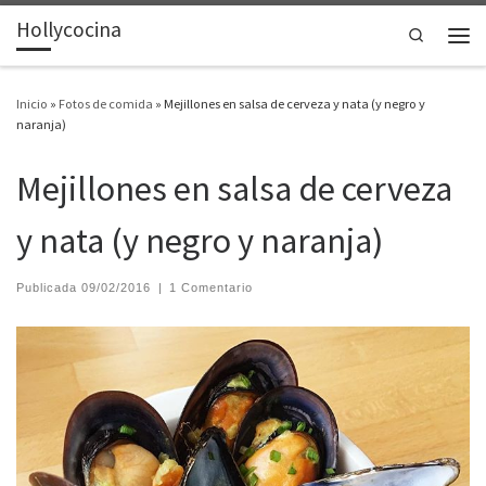
Hollycocina
Saltar al contenido
Search
Men
Inicio
»
Fotos de comida
»
Mejillones en salsa de cerveza y nata (y negro y
naranja)
Mejillones en salsa de cerveza
y nata (y negro y naranja)
Publicada
09/02/2016
|
1 Comentario