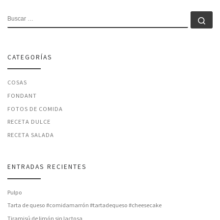
BUSCAR
Bu
CATEGORÍAS
COSAS
FONDANT
FOTOS DE COMIDA
RECETA DULCE
RECETA SALADA
ENTRADAS RECIENTES
Pulpo
Tarta de queso #comidamarrón #tartadequeso #cheesecake
Tiramisú de limón sin lactosa