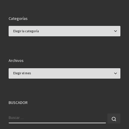
Categorías
Categorías
Archivos
Archivos
BUSCADOR
BUSCAR
Busc