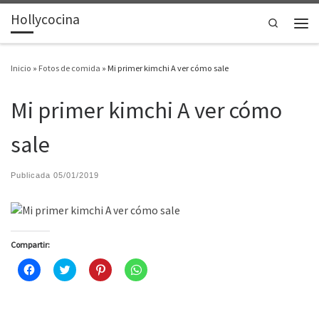
Hollycocina
Saltar al contenido
Search
Men
Inicio
»
Fotos de comida
»
Mi primer kimchi A ver cómo sale ️
Mi primer kimchi A ver cómo
sale ️
Publicada
05/01/2019
Compartir:
H
H
H
H
a
a
a
a
z
z
z
z
c
c
c
c
l
l
l
l
i
i
i
i