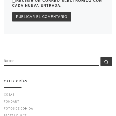
RECIBIR UN CORREO ELECTRÓNICO CON
CADA NUEVA ENTRADA.
BUSCAR
Bu
CATEGORÍAS
COSAS
FONDANT
FOTOS DE COMIDA
RECETA DULCE