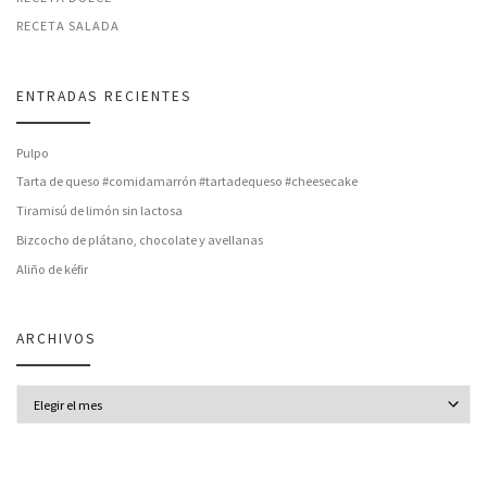
RECETA SALADA
ENTRADAS RECIENTES
Pulpo
Tarta de queso #comidamarrón #tartadequeso #cheesecake
Tiramisú de limón sin lactosa
Bizcocho de plátano, chocolate y avellanas
Aliño de kéfir
ARCHIVOS
Archivos