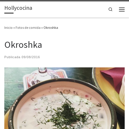
Hollycocina
Saltar al contenido
Search
Men
Inicio
»
Fotos de comida
»
Okroshka
Okroshka
Publicada
09/08/2016