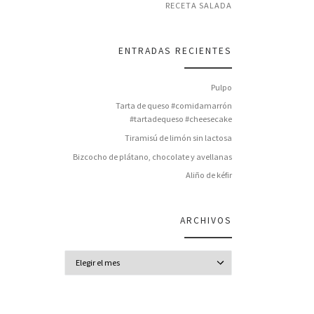
RECETA SALADA
ENTRADAS RECIENTES
Pulpo
Tarta de queso #comidamarrón
#tartadequeso #cheesecake
Tiramisú de limón sin lactosa
Bizcocho de plátano, chocolate y avellanas
Aliño de kéfir
ARCHIVOS
Archivos