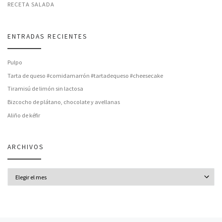
RECETA SALADA
ENTRADAS RECIENTES
Pulpo
Tarta de queso #comidamarrón #tartadequeso #cheesecake
Tiramisú de limón sin lactosa
Bizcocho de plátano, chocolate y avellanas
Aliño de kéfir
ARCHIVOS
Archivos