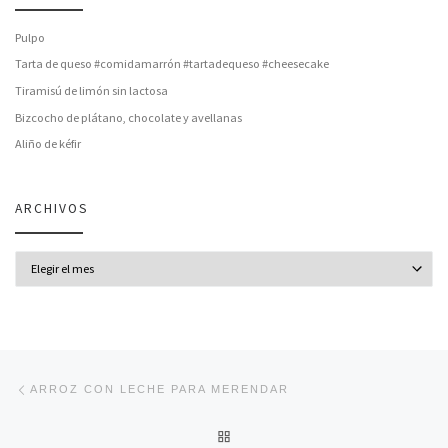
Pulpo
Tarta de queso #comidamarrón #tartadequeso #cheesecake
Tiramisú de limón sin lactosa
Bizcocho de plátano, chocolate y avellanas
Aliño de kéfir
ARCHIVOS
Archivos
Navegación de entradas
Entrada anterior
ARROZ CON LECHE PARA MERENDAR
VOLVER A LA LISTA DE ENT