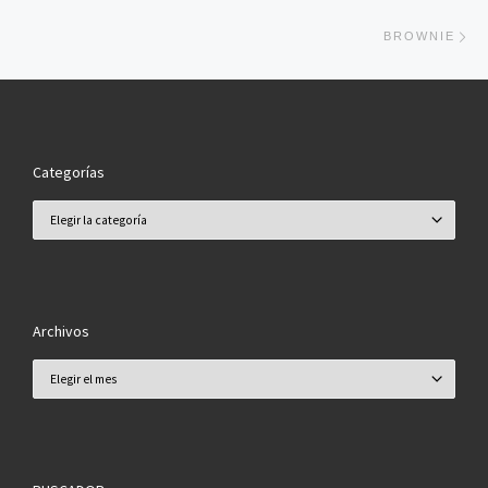
En
BROWNIE
Categorías
Categorías
Archivos
Archivos