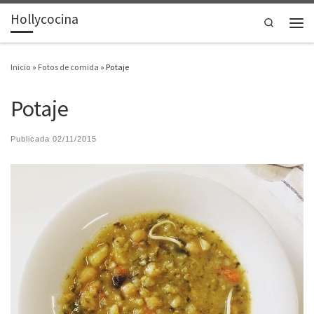
Hollycocina
Saltar al contenido
Search
Men
Inicio
»
Fotos de comida
»
Potaje
Potaje
Publicada
02/11/2015