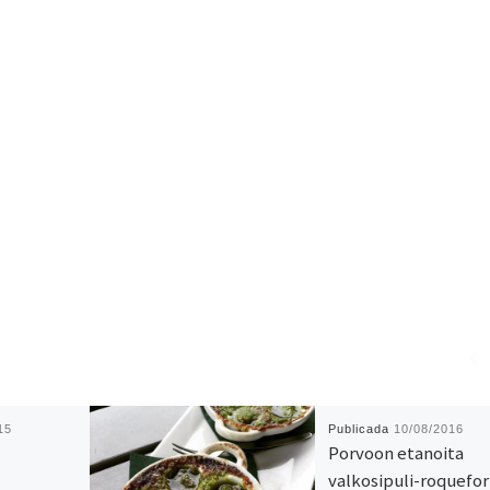
15
Publicada
10/08/2016
Porvoon etanoita
valkosipuli-roquefor