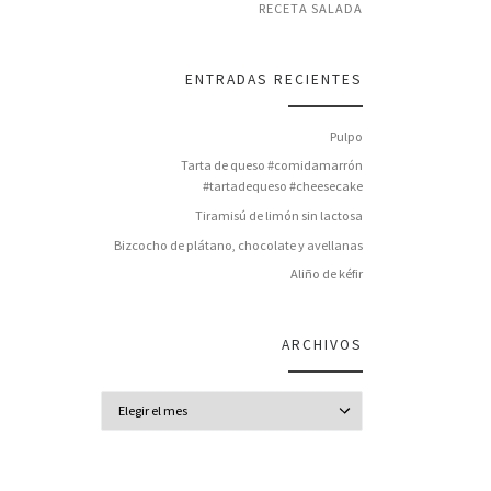
RECETA SALADA
ENTRADAS RECIENTES
Pulpo
Tarta de queso #comidamarrón
#tartadequeso #cheesecake
Tiramisú de limón sin lactosa
Bizcocho de plátano, chocolate y avellanas
Aliño de kéfir
ARCHIVOS
Archivos