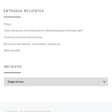
ENTRADAS RECIENTES
Pulpo
Tarta de queso #comidamarrón #tartadequeso #cheesecake
Tiramisú de limón sin lactosa
Bizcocho de plátano, chocolate y avellanas
Aliño de kéfir
ARCHIVOS
Archivos
Navegación de entradas
Entrada anterior
NATAS #COMIDAMARRÓN