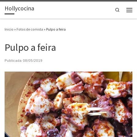
Hollycocina
Saltar al contenido
Search
Men
Inicio
»
Fotos de comida
»
Pulpo a feira
Pulpo a feira
Publicada
08/05/2019