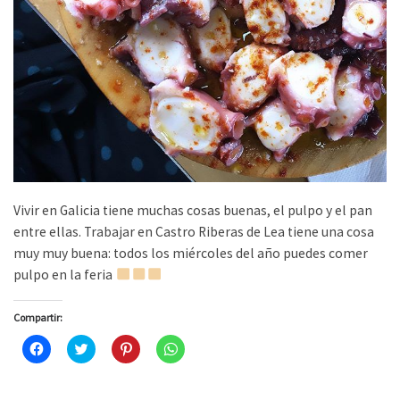
Vivir en Galicia tiene muchas cosas buenas, el pulpo y el pan
entre ellas. Trabajar en Castro Riberas de Lea tiene una cosa
muy muy buena: todos los miércoles del año puedes comer
pulpo en la feria
Compartir:
H
H
H
H
a
a
a
a
z
z
z
z
c
c
c
c
l
l
l
l