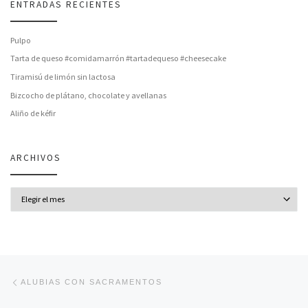
ENTRADAS RECIENTES
Pulpo
Tarta de queso #comidamarrón #tartadequeso #cheesecake
Tiramisú de limón sin lactosa
Bizcocho de plátano, chocolate y avellanas
Aliño de kéfir
ARCHIVOS
Archivos
Navegación de entradas
Entrada anterior
ALUBIAS CON SACRAMENTOS