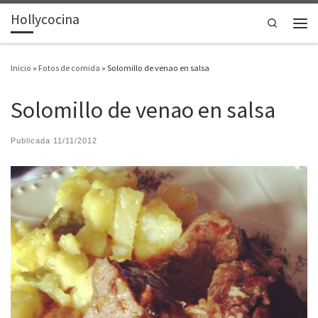
Hollycocina
Saltar al contenido
Search
Men
Inicio
»
Fotos de comida
»
Solomillo de venao en salsa
Solomillo de venao en salsa
Publicada
11/11/2012