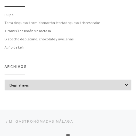
Pulpo
Tarta de queso #comidamarrón #tartadequeso #cheesecake
Tiramisú de limón sin lactosa
Bizcocho de plátano, chocolate y avellanas
Aliño de kéfir
ARCHIVOS
Archivos
Navegación de entradas
Entrada anterior
MI GASTRONÓMADAS MÁLAGA
VOLVER A LA LISTA DE ENT