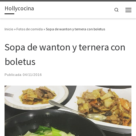
Hollycocina
Saltar al contenido
Search
Men
Inicio
»
Fotos de comida
»
Sopa de wanton y ternera con boletus
Sopa de wanton y ternera con
boletus
Publicada
04/11/2016