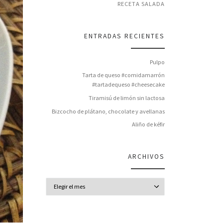
RECETA SALADA
ENTRADAS RECIENTES
Pulpo
Tarta de queso #comidamarrón
#tartadequeso #cheesecake
Tiramisú de limón sin lactosa
Bizcocho de plátano, chocolate y avellanas
Aliño de kéfir
ARCHIVOS
Archivos