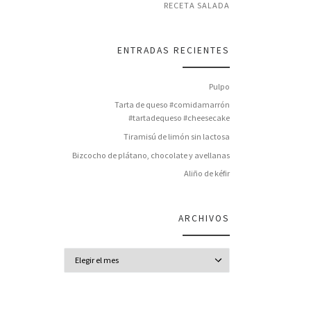
RECETA SALADA
ENTRADAS RECIENTES
Pulpo
Tarta de queso #comidamarrón
#tartadequeso #cheesecake
Tiramisú de limón sin lactosa
Bizcocho de plátano, chocolate y avellanas
Aliño de kéfir
ARCHIVOS
Archivos