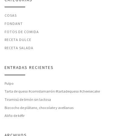
COSAS
FONDANT
FOTOS DE COMIDA
RECETA DULCE
RECETA SALADA
ENTRADAS RECIENTES
Pulpo
Tarta de queso #comidamarrón #tartadequeso #cheesecake
Tiramisú de limón sin lactosa
Bizcocho de plátano, chocolate y avellanas
Aliño de kéfir
ARCHIVOS