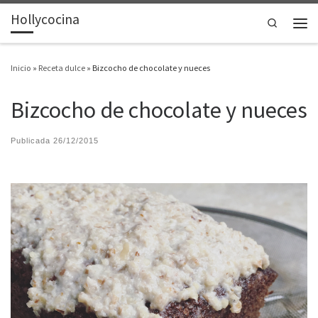
Hollycocina
Saltar al contenido
Search
Men
Inicio
»
Receta dulce
»
Bizcocho de chocolate y nueces
Bizcocho de chocolate y nueces
Publicada
26/12/2015