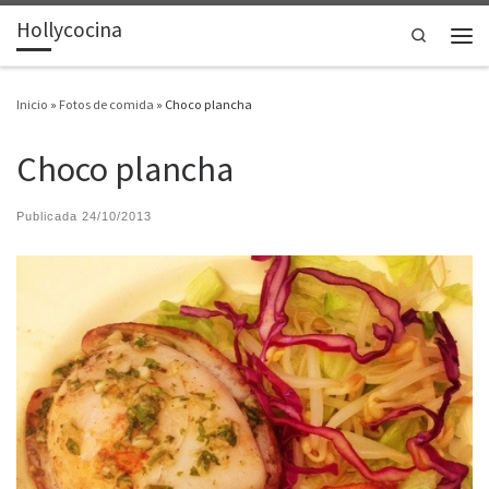
Hollycocina
Saltar al contenido
Search
Men
Inicio
»
Fotos de comida
»
Choco plancha
Choco plancha
Publicada
24/10/2013