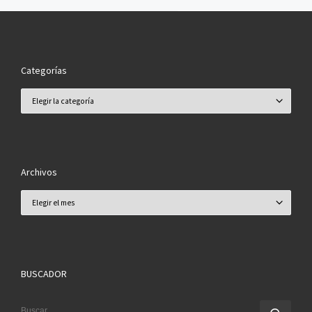
Categorías
Categorías
Archivos
Archivos
BUSCADOR
BUSCAR
Busc