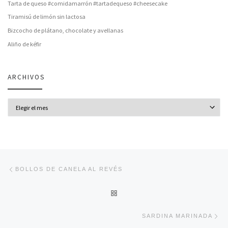
Tarta de queso #comidamarrón #tartadequeso #cheesecake
Tiramisú de limón sin lactosa
Bizcocho de plátano, chocolate y avellanas
Aliño de kéfir
ARCHIVOS
Archivos
Navegación de entradas
Entrada anterior
BOLLOS DE CANELA AL REVÉS
VOLVER A LA LISTA DE ENT
En
SARDINA MARINADA