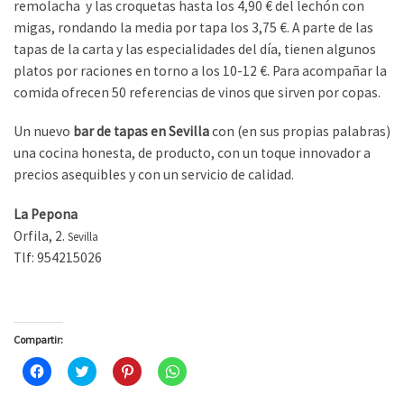
remolacha y las croquetas hasta los 4,90 € del lechón con
migas, rondando la media por tapa los 3,75 €. A parte de las
tapas de la carta y las especialidades del día, tienen algunos
platos por raciones en torno a los 10-12 €. Para acompañar la
comida ofrecen 50 referencias de vinos que sirven por copas.
Un nuevo
bar de tapas en Sevilla
con (en sus propias palabras)
una cocina honesta, de producto, con un toque innovador a
precios asequibles y con un servicio de calidad.
La Pepona
Orfila, 2.
Sevilla
Tlf: 954215026
Compartir:
H
H
H
H
a
a
a
a
z
z
z
z