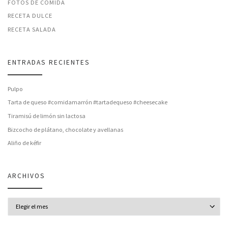
FOTOS DE COMIDA
RECETA DULCE
RECETA SALADA
ENTRADAS RECIENTES
Pulpo
Tarta de queso #comidamarrón #tartadequeso #cheesecake
Tiramisú de limón sin lactosa
Bizcocho de plátano, chocolate y avellanas
Aliño de kéfir
ARCHIVOS
Archivos