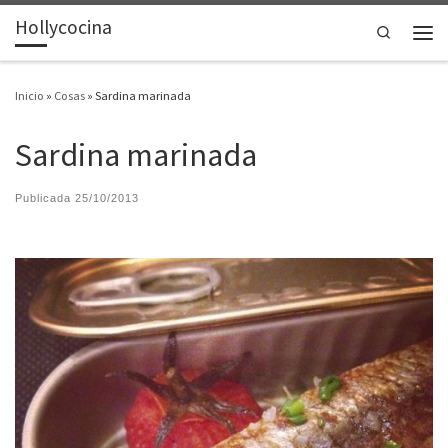
Hollycocina
Saltar al contenido
Search
Men
Inicio
»
Cosas
»
Sardina marinada
Sardina marinada
Publicada
25/10/2013