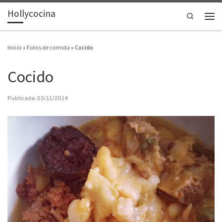
Hollycocina
Saltar al contenido
Search
Men
Inicio
»
Fotos de comida
»
Cocido
Cocido
Publicada
03/11/2014