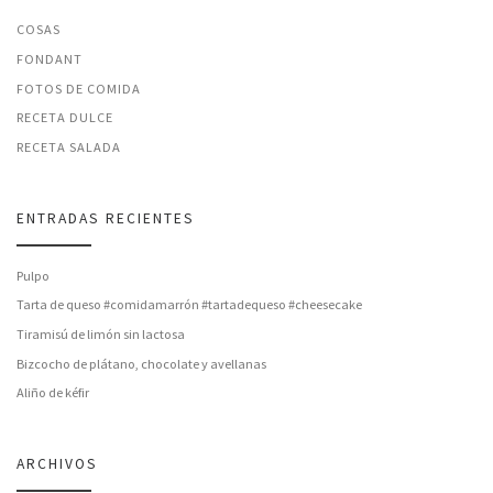
COSAS
FONDANT
FOTOS DE COMIDA
RECETA DULCE
RECETA SALADA
ENTRADAS RECIENTES
Pulpo
Tarta de queso #comidamarrón #tartadequeso #cheesecake
Tiramisú de limón sin lactosa
Bizcocho de plátano, chocolate y avellanas
Aliño de kéfir
ARCHIVOS