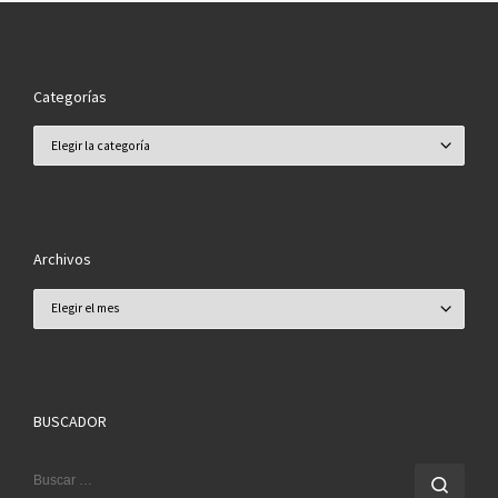
Categorías
Categorías
Archivos
Archivos
BUSCADOR
BUSCAR
Busc