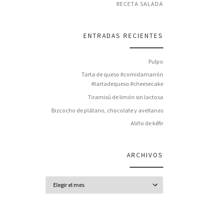
RECETA SALADA
ENTRADAS RECIENTES
Pulpo
Tarta de queso #comidamarrón
#tartadequeso #cheesecake
Tiramisú de limón sin lactosa
Bizcocho de plátano, chocolate y avellanas
Aliño de kéfir
ARCHIVOS
Archivos