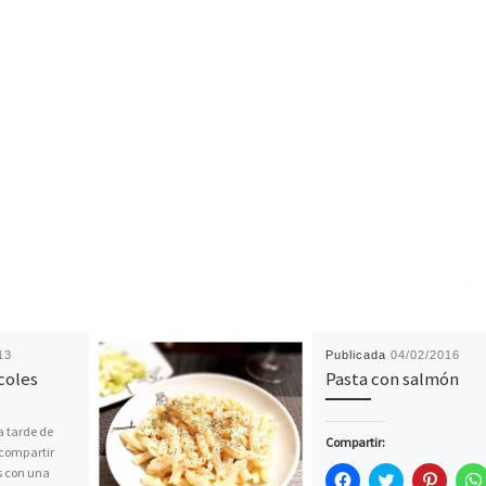
13
Publicada
04/02/2016
coles
Pasta con salmón
a tarde de
Compartir:
 compartir
s con una
H
H
H