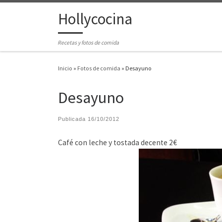
Hollycocina
Saltar al contenido
Recetas y fotos de comida
Inicio
»
Fotos de comida
»
Desayuno
Desayuno
Publicada
16/10/2012
Café con leche y tostada decente 2€